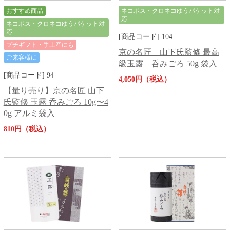
おすすめ商品
ネコポス・クロネコゆうパケット対
応
ネコポス・クロネコゆうパケット対
応
[商品コード] 104
プチギフト・手土産にも
京の名匠 山下氏監修 最高
ご来客様に
級玉露 呑みごろ 50g 袋入
[商品コード] 94
4,050円（税込）
【量り売り】京の名匠 山下
氏監修 玉露 呑みごろ 10g〜4
0g アルミ袋入
810円（税込）