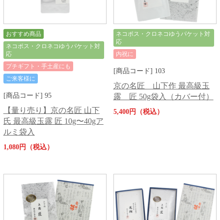
おすすめ商品
ネコポス・クロネコゆうパケット対
応
ネコポス・クロネコゆうパケット対
応
内祝に
プチギフト・手土産にも
[商品コード] 103
ご来客様に
京の名匠 山下作 最高級玉
[商品コード] 95
露 匠 50g袋入（カバー付）
【量り売り】京の名匠 山下
5,400円（税込）
氏 最高級玉露 匠 10g〜40gア
ルミ袋入
1,080円（税込）