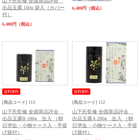
山下氏監修 全国茶品評会
出品玉露 100g 袋入（カバー
6,480円（税込）
付）
6,480円（税込）
送料無料
送料無料
[商品コード] 113
[商品コード] 112
山下氏監修 全国茶品評会
山下氏監修 全国茶品評会
出品玉露B 180g 缶入 （朝
出品玉露A 280g 缶入 （朝
日塗缶・小物ケース入・手提
日塗缶・小物ケース入・手提
げ袋付）
げ袋付）