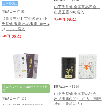
ご来客様に
山下氏監修 全国茶品評会
[商品コード] 93
出品玉露 50g 袋入
【量り売り】京の名匠 山下
3,240円（税込）
氏監修 玉露 出品玉露 10g〜4
0g アルミ袋入
648円（税込）
[商品コード] 114
ネコポス・クロネコゆうパケット対
応
山下氏監修 全国茶品評会
[商品コード] 115
出品玉露C 90g 缶入 （朝日
塗缶・化粧箱入）