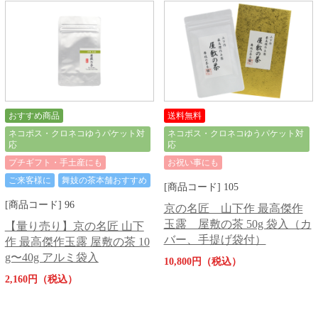
おすすめ商品
送料無料
ネコポス・クロネコゆうパケット対
ネコポス・クロネコゆうパケット対
応
応
プチギフト・手土産にも
お祝い事にも
ご来客様に
舞妓の茶本舗おすすめ
[商品コード] 105
[商品コード] 96
京の名匠 山下作 最高傑作
玉露 屋敷の茶 50g 袋入（カ
【量り売り】京の名匠 山下
バー、手提げ袋付）
作 最高傑作玉露 屋敷の茶 10
g〜40g アルミ袋入
10,800円（税込）
2,160円（税込）