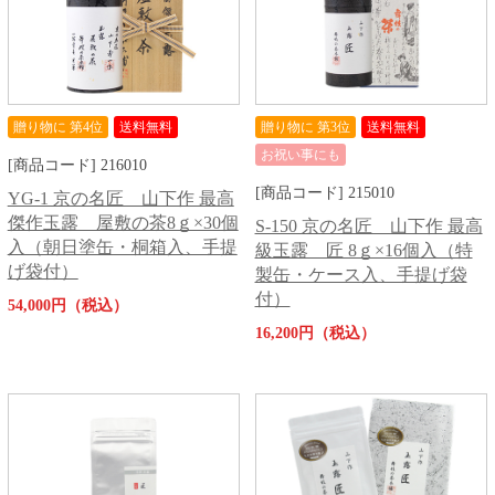
贈り物に 第4位
送料無料
贈り物に 第3位
送料無料
お祝い事にも
[商品コード] 216010
[商品コード] 215010
YG-1 京の名匠 山下作 最高
傑作玉露 屋敷の茶8ｇ×30個
S-150 京の名匠 山下作 最高
入（朝日塗缶・桐箱入、手提
級玉露 匠 8ｇ×16個入（特
げ袋付）
製缶・ケース入、手提げ袋
付）
54,000円（税込）
16,200円（税込）