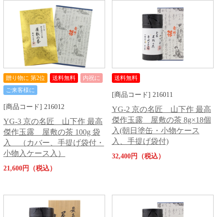
贈り物に 第2位
送料無料
内祝に
送料無料
ご来客様に
[商品コード] 216011
[商品コード] 216012
YG-2 京の名匠 山下作 最高
傑作玉露 屋敷の茶 8g×18個
YG-3 京の名匠 山下作 最高
入(朝日塗缶・小物ケース
傑作玉露 屋敷の茶 100g 袋
入、手提げ袋付)
入 （カバー、手提げ袋付・
小物入ケース入）
32,400円（税込）
21,600円（税込）