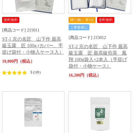
送料無料
贈り物に 第1位
送料無料
ご来客様に
[商品コード] 215011
[商品コード] 215012
ST-1 京の名匠 山下作 最高
級玉露 匠 100g (カバー、手
ST-2 京の名匠 山下作 最高
提げ袋付・小物入ケース入）
級玉露 匠 最高級煎茶 鳳
翔 100g袋入×2本入（手提げ
10,800円（税込）
袋付・小物ケース）
5
(1件)
16,200円（税込）