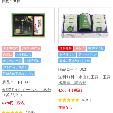
件数：28 件
引き出物に
お祝い事にも
送料無料
内祝に
御供物にも
内祝に
お子様にも
お子様にも
ティーバッグ
ティーバッグ
ご来客様に
舞妓の茶本舗おすすめ
お茶に合うお菓子
[商品コード] 8021
舞妓の茶本舗おすすめ
送料無料 水出し玉露 玉露
[商品コード] 1141
水羊羹 詰合せ
玉露ばうむくーへん しあわ
4,536円（税込）
せ茶 詰合せ
5
(1件)
4,428円（税込）
在庫なし
5
(1件)