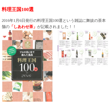
料理王国
100
選
2016年1月6日発行の料理王国100選という雑誌に舞妓の茶本
舗の
「しあわせ茶」
が記載されました！！