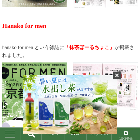
Hanako for men
hanako for men という雑誌に
「抹茶ぼーるちょこ」
が掲載さ
れました。
お菓子
お茶
おすすめ
LINE登録