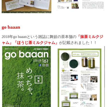
go baaan
2018年
go baaanという雑誌に舞妓の茶本舗の
「抹茶ミルクジ
ャム」「ほうじ茶ミルクジャム」
が記載されました！！