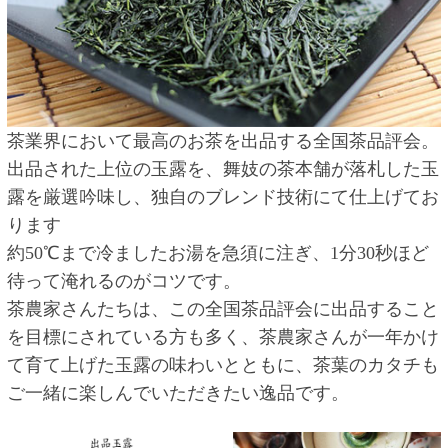
茶業界において最高のお茶を出品する全国茶品評会。
出品された上位の玉露を、舞妓の茶本舗が落札した玉
露を厳選吟味し、独自のブレンド技術にて仕上げてお
ります
約50℃まで冷ましたお湯を急須に注ぎ、1分30秒ほど
待って淹れるのがコツです。
茶農家さんたちは、この全国茶品評会に出品すること
を目標にされている方も多く、茶農家さんが一年かけ
て育て上げた玉露の味わいとともに、茶葉のカタチも
ご一緒に楽しんでいただきたい逸品です。