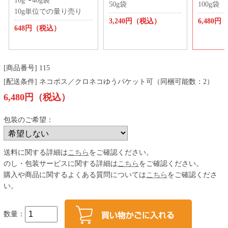
10g〜40g袋
50g袋
100g袋
10g単位での量り売り
3,240円（税込）
6,480
648円（税込）
[商品番号] 115
[配送条件] ネコポス／クロネコゆうパケット可（同梱可能数：2）
6,480円（税込）
包装のご希望：
送料に関する詳細は
こちら
をご確認ください。
のし・包装サービスに関する詳細は
こちら
をご確認ください。
購入や商品に関するよくある質問については
こちら
をご確認くださ
い。
数量：