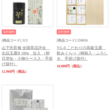
送料無料
送料無料
[商品コード] 113
[商品コード] 216016
山下氏監修 全国茶品評会
YG-6 こだわりの高級玉露
出品玉露B 180g 缶入 （朝
飲みくらべ（桐箱入・ふろし
日塗缶・小物ケース入・手提
き、手提げ袋付）
げ袋付）
10,800円（税込）
12,960円（税込）