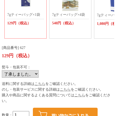
7gティーバッグ×1袋
7gティーバッグ×4袋
7gティーバ
129円（税込）
540円（税込）
1,080円（
[商品番号] 627
129円（税込）
熨斗・包装不可：
送料に関する詳細は
こちら
をご確認ください。
のし・包装サービスに関する詳細は
こちら
をご確認ください。
購入や商品に関するよくある質問については
こちら
をご確認くださ
い。
数量：