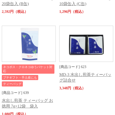
20袋缶入 (B缶)
10袋缶入 (C缶)
2,592円（税込）
1,296円（税込）
[商品コード] 623
ネコポス・クロネコゆうパケット対
応
MD-3 水出し煎茶ティーバッ
プチギフト・手土産にも
グ詰合せ
ティーバッグ
3,348円（税込）
[商品コード] 639
水出し煎茶 ティーバッグ お
徳用 7g×12袋 袋入
1,080円（税込）