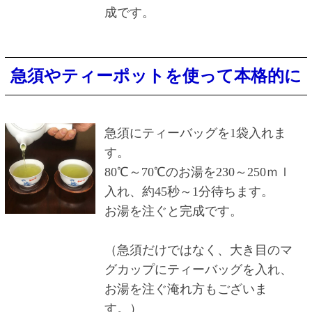
成です。
急須やティーポットを使って本格的に
急須にティーバッグを1袋入れま
す。
80℃～70℃のお湯を230～250ｍｌ
入れ、約45秒～1分待ちます。
お湯を注ぐと完成です。
（急須だけではなく、大き目のマ
グカップにティーバッグを入れ、
お湯を注ぐ淹れ方もございま
す。）