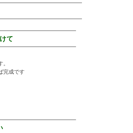
けて
す。
ば完成です
い