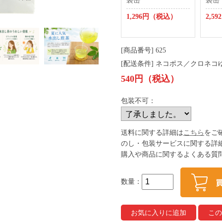
袋缶
袋缶
1,296円（税込）
2,5
[商品番号] 625
[配送条件] ネコポス／クロネ
540円（税込）
包装不可：
送料に関する詳細は
こちら
をご
のし・包装サービスに関する詳
購入や商品に関するよくある質
数量：