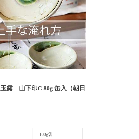
玉露 山下印C 80g 缶入（朝日
袋
100g袋