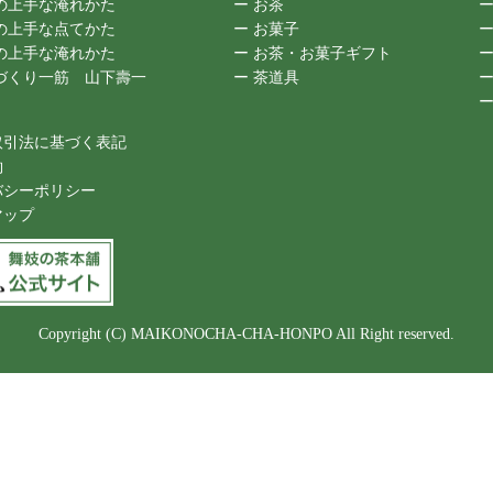
の上手な淹れかた
ー お茶
ー
の上手な点てかた
ー お菓子
ー
の上手な淹れかた
ー お茶・お菓子ギフト
ー
露づくり一筋 山下壽一
ー 茶道具
ー
ー
取引法に基づく表記
約
バシーポリシー
マップ
Copyright (C) MAIKONOCHA-CHA-HONPO All Right reserved.