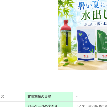
イズ
賞味期限の目安
－
パッケージの大きさ
サイズ：縦270×横200