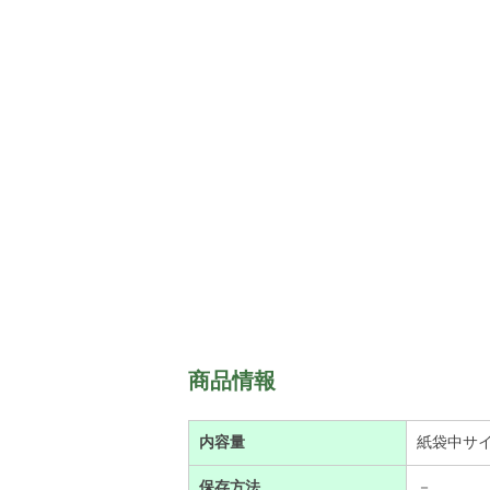
商品情報
内容量
紙袋中サ
保存方法
－