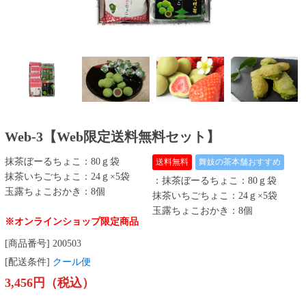
Web-3【Web限定送料無料セット】
抹茶ぼーるちょこ：80ｇ袋
送料無料
舞妓の茶本舗おすすめ
抹茶いちごちょこ：24ｇ×5袋
：抹茶ぼーるちょこ：80ｇ袋
玉露ちょこおかき：8個
抹茶いちごちょこ：24ｇ×5袋
玉露ちょこおかき：8個
※オンラインショップ限定商品
[商品番号] 200503
[配送条件]
クール便
3,456円（税込）