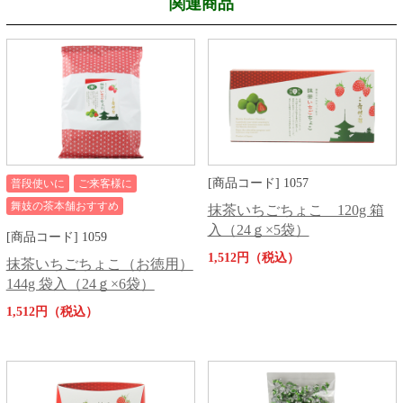
関連商品
[商品コード] 1057
普段使いに
ご来客様に
舞妓の茶本舗おすすめ
抹茶いちごちょこ 120g 箱
入（24ｇ×5袋）
[商品コード] 1059
1,512円（税込）
抹茶いちごちょこ（お徳用）
144g 袋入（24ｇ×6袋）
1,512円（税込）