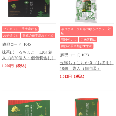
プチギフト・手土産にも
ネコポス・クロネコゆうパケット対
応
お子様にも
舞妓の茶本舗おすすめ
普段使いに
ご来客様に
[商品コード] 1045
舞妓の茶本舗おすすめ
抹茶ぼーるちょこ 120g 箱
[商品コード] 1073
入（約30個入・個包装含む）
玉露ちょこおかき（お徳用）
1,296円（税込）
18個 袋入（個包装）
1,512円（税込）