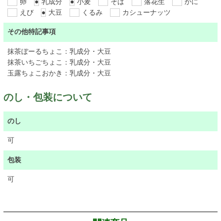
卵
●
乳成分
●
小麦
そば
落花生
かに
えび
●
大豆
くるみ
カシューナッツ
その他特記事項
抹茶ぼーるちょこ：乳成分・大豆
抹茶いちごちょこ：乳成分・大豆
玉露ちょこおかき：乳成分・大豆
のし・包装について
のし
可
包装
可