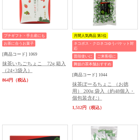
プチギフト・手土産にも
月間人気商品 第1位
お茶に合うお菓子
ネコポス・クロネコゆうパケット対
応
[商品コード] 1069
普段使いに
ご来客様に
抹茶いちごちょこ 72g 箱入
舞妓の茶本舗おすすめ
（24×3袋入）
[商品コード] 1044
864円（税込）
抹茶ぼーるちょこ （お徳
用） 200g 袋入（約48個入・
個包装含む）
1,512円（税込）