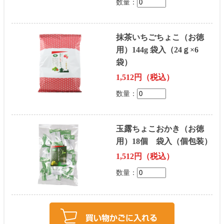
数量：
抹茶いちごちょこ（お徳
用）144g 袋入（24ｇ×6
袋）
1,512円（税込）
数量：
玉露ちょこおかき（お徳
用）18個 袋入（個包装）
1,512円（税込）
数量：