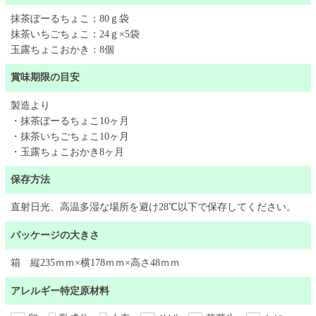
抹茶ぼーるちょこ：80ｇ袋
抹茶いちごちょこ：24ｇ×5袋
玉露ちょこおかき：8個
賞味期限の目安
製造より
・抹茶ぼーるちょこ10ヶ月
・抹茶いちごちょこ10ヶ月
・玉露ちょこおかき8ヶ月
保存方法
直射日光、高温多湿な場所を避け28℃以下で保存してください。
パッケージの大きさ
箱 縦235ｍｍ×横178ｍｍ×高さ48ｍｍ
アレルギー特定原材料