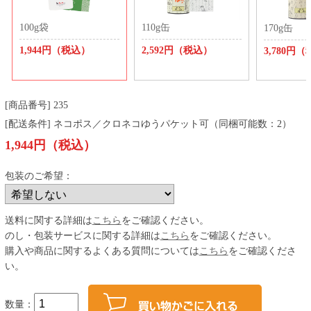
100g袋
110g缶
170g缶
1,944円（税込）
2,592円（税込）
3,780円
[商品番号] 235
[配送条件] ネコポス／クロネコゆうパケット可（同梱可能数：2）
1,944円（税込）
包装のご希望：
送料に関する詳細は
こちら
をご確認ください。
のし・包装サービスに関する詳細は
こちら
をご確認ください。
購入や商品に関するよくある質問については
こちら
をご確認くださ
い。
数量：