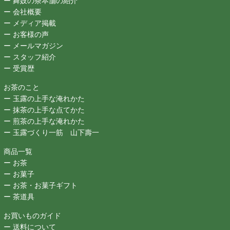
ー 舞妓の茶本舗の紹介
ー 会社概要
ー メディア掲載
ー お客様の声
ー メールマガジン
ー スタッフ紹介
ー 受賞歴
お茶のこと
ー 玉露の上手な淹れかた
ー 抹茶の上手な点てかた
ー 煎茶の上手な淹れかた
ー 玉露づくり一筋 山下壽一
商品一覧
ー お茶
ー お菓子
ー お茶・お菓子ギフト
ー 茶道具
お買いものガイド
ー 送料について