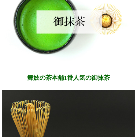
舞妓の茶本舗1番人気の御抹茶