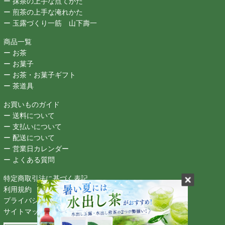
ー 抹茶の上手な点てかた
ー 煎茶の上手な淹れかた
ー 玉露づくり一筋 山下壽一
商品一覧
ー お茶
ー お菓子
ー お茶・お菓子ギフト
ー 茶道具
お買いものガイド
ー 送料について
ー 支払いについて
ー 配送について
ー 営業日カレンダー
ー よくある質問
特定商取引法に基づく表記
利用規約
プライバシーポリシー
サイトマップ