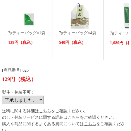
7gティーバッグ×1袋
7gティーバッグ×4袋
7gティーバ
129円（税込）
540円（税込）
1,080円（
[商品番号] 626
129円（税込）
熨斗・包装不可：
送料に関する詳細は
こちら
をご確認ください。
のし・包装サービスに関する詳細は
こちら
をご確認ください。
購入や商品に関するよくある質問については
こちら
をご確認くださ
い。