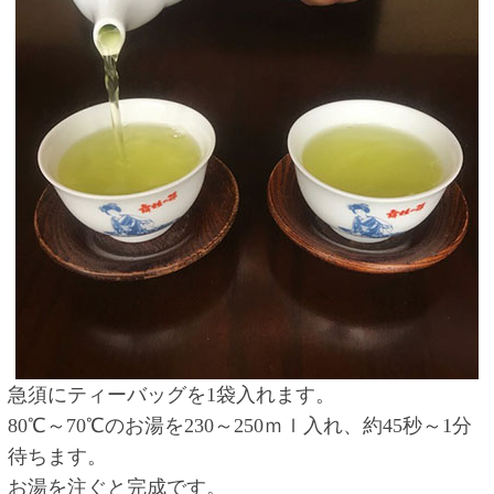
急須にティーバッグを1袋入れます。
80℃～70℃のお湯を230～250ｍｌ入れ、約45秒～1分
待ちます。
お湯を注ぐと完成です。