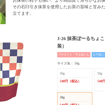
お抹茶の粒子も揃い、より高品質で滑らかなお
その石臼引き抹茶を使用したお茶の旨味と甘み
立てます。
J-26 抹茶ぼーるち
装）
プチギフト・手土産にも
お子様に
サイズ名：
50g
50g
50g
540円（税込）
54
50g