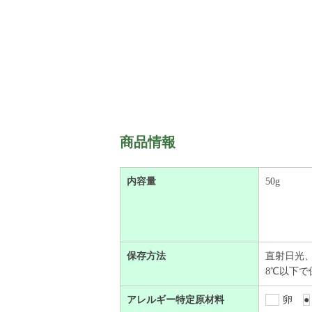
商品情報
内容量
50g
保存方法
直射日光
8℃以下
アレルギー特定原材料
卵
●