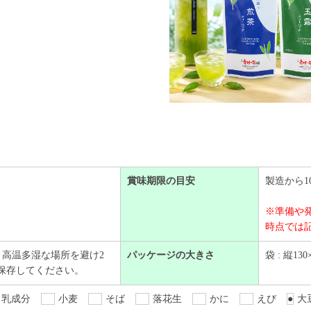
賞味期限の目安
製造から1
※準備や
時点では
、高温多湿な場所を避け2
パッケージの大きさ
袋 : 縦130
で保存してください。
乳成分
小麦
そば
落花生
かに
えび
●
大