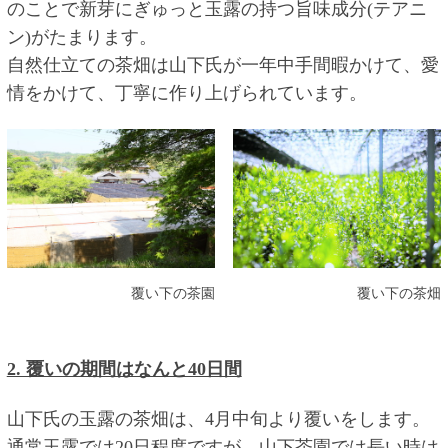
のことで新芽にぎゅっと玉露の持つ旨味成分(テアニ
ン)がたまります。
自然仕立ての茶畑は山下氏が一年中手間暇かけて、愛
情をかけて、丁寧に作り上げられています。
覆い下の茶園
覆い下の茶畑
2. 覆いの期間はなんと40日間
山下氏の玉露の茶畑は、4月中旬より覆いをします。
通常玉露では20日程度ですが、山下茶園では長い時は