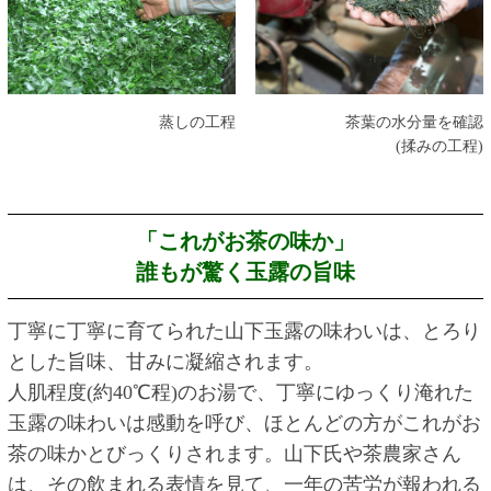
蒸しの工程
茶葉の水分量を確認
(揉みの工程)
「これがお茶の味か」
誰もが驚く玉露の旨味
丁寧に丁寧に育てられた山下玉露の味わいは、とろり
とした旨味、甘みに凝縮されます。
人肌程度(約40℃程)のお湯で、丁寧にゆっくり淹れた
玉露の味わいは感動を呼び、ほとんどの方がこれがお
茶の味かとびっくりされます。山下氏や茶農家さん
は、その飲まれる表情を見て、一年の苦労が報われる