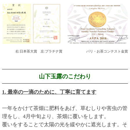
右:日本茶大賞 左:プラチナ賞
パリ・お茶コンテスト金賞
山下玉露のこだわり
1. 最幸の一滴のために、丁寧に育てます
一年をかけて茶畑に肥料をあげ、草むしりや害虫の管
理をし、4月中旬より、茶畑に覆いをします。
覆いをすることで太陽の光を緩やかに遮光します。そ