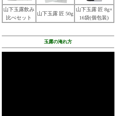
山下玉露飲み
山下玉露 匠 8g×
山下玉露 匠 50g
比べセット
16袋(個包装)
玉露の淹れ方