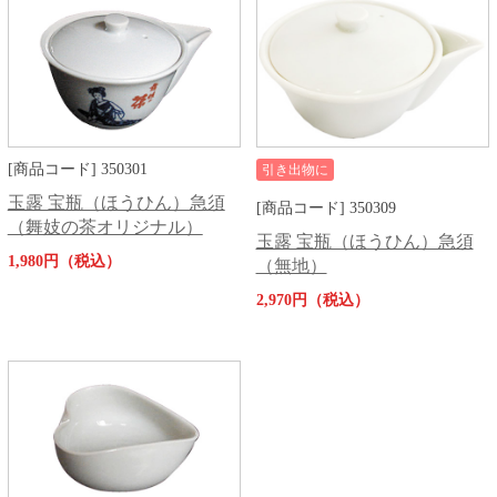
[商品コード] 350301
引き出物に
玉露 宝瓶（ほうひん）急須
[商品コード] 350309
（舞妓の茶オリジナル）
玉露 宝瓶（ほうひん）急須
1,980円（税込）
（無地）
2,970円（税込）