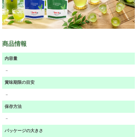
商品情報
内容量
－
賞味期限の目安
－
保存方法
－
パッケージの大きさ