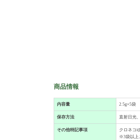
商品情報
内容量
2.5g×5袋
保存方法
直射日光
その他特記事項
クロネコゆ
​※3袋以