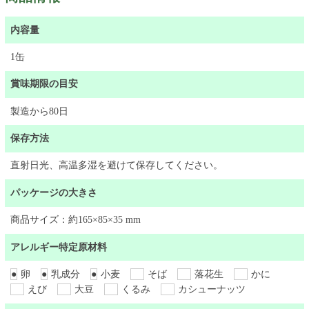
内容量
1缶
賞味期限の目安
製造から80日
保存方法
直射日光、高温多湿を避けて保存してください。
パッケージの大きさ
商品サイズ：約165×85×35 mm
アレルギー特定原材料
●
卵
●
乳成分
●
小麦
そば
落花生
かに
えび
大豆
くるみ
カシューナッツ